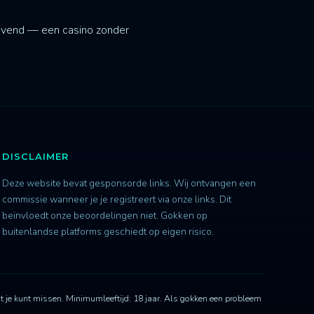
ggevend — een casino zonder
DISCLAIMER
Deze website bevat gesponsorde links. Wij ontvangen een
commissie wanneer je je registreert via onze links. Dit
beïnvloedt onze beoordelingen niet. Gokken op
buitenlandse platforms geschiedt op eigen risico.
t je kunt missen. Minimumleeftijd: 18 jaar. Als gokken een probleem