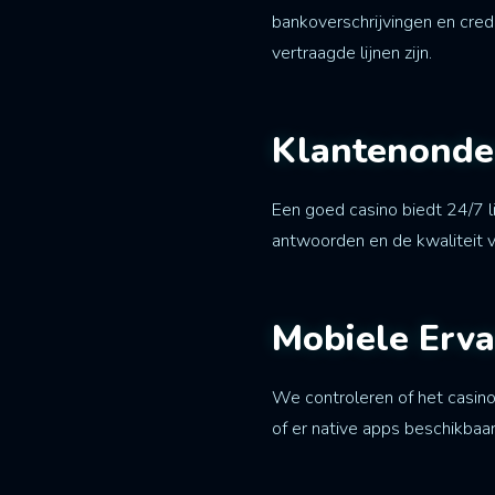
bankoverschrijvingen en cre
vertraagde lijnen zijn.
Klantenonde
Een goed casino biedt 24/7 l
antwoorden en de kwaliteit v
Mobiele Erva
We controleren of het casin
of er native apps beschikbaa