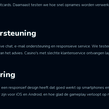
ditcards. Daarnaast testen we hoe snel opnames worden verwerkt
rsteuning
ive chat, e-mail ondersteuning en responsieve service. We teste
an het advies. Casino's met slechte klantenservice ontvangen la
ring
o een responsief design heeft dat goed werkt op smartphones e
r zijn voor iOS en Android, en hoe glad de gameplay verloopt op 