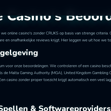
 Casino's Beoor
 we online casino's zonder CRUKS op basis van strenge criteria.
are en onafhankelijke reviews krijgt. Hier leggen we uit hoe we t
egelgeving
erium voor onze beoordelingen. We controleren of een casino besch
ls de Malta Gaming Authority (MGA), United Kingdom Gambling 
Een casino zonder proper toezicht krijgt automatisch een veel lag
Spellen & Softwareproviders